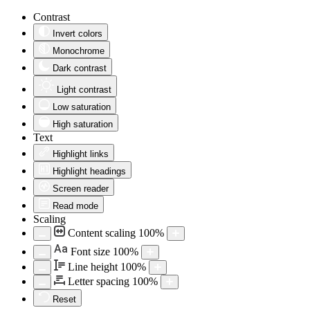
Contrast
Invert colors
Monochrome
Dark contrast
Light contrast
Low saturation
High saturation
Text
Highlight links
Highlight headings
Screen reader
Read mode
Scaling
Content scaling
100
%
Aa
Font size
100
%
Line height
100
%
Letter spacing
100
%
Reset