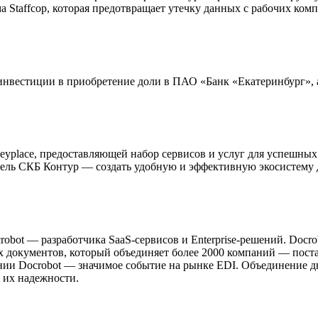
Staffсop, которая предотвращает утечку данных с рабочих ком
инвестиции в приобретение доли в ПАО «Банк «Екатеринбург», 
yplace, предоставляющей набор сервисов и услуг для успешных
цель СКБ Контур — создать удобную и эффективную экосистему д
obot — разработчика SaaS-сервисов и Enterprise-решений. Doc
документов, который объединяет более 2000 компаний — постав
ии Docrobot — значимое событие на рынке EDI. Объединение дву
 их надежности.